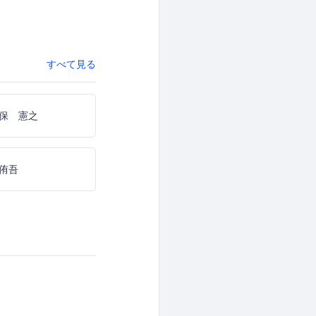
すべて見る
保 憲之
侑吾