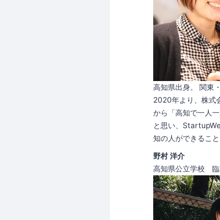
高知県出身。 関東
2020年より、株式
から「高知で一人一
と思い、Startu
知の人ができること
野村 洋介
高知県公立学校 臨