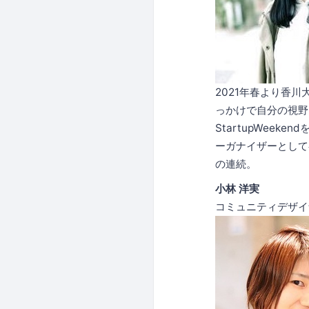
2021年春より香
っかけで自分の視野
StartupWee
ーガナイザーとして
の連続。
小林 洋実
コミュニティデザイナ