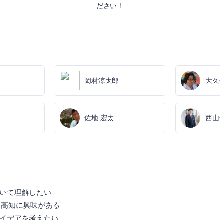
ださい！
岡村涼太郎
大久
佐地 宏太
西山
いて理解したい
end高知に興味がある
イデアを考えたい