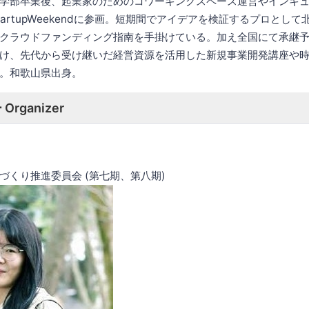
部卒業後、起業家のためのコワーキングスペース運営やインキュ
artupWeekendに参画。短期間でアイデアを検証するプロとし
クラウドファンディング指南を手掛けている。加え全国にて承継
け、先代から受け継いだ経営資源を活用した新規事業開発講座や
。和歌山県出身。
rganizer
づくり推進委員会 (第七期、第八期)